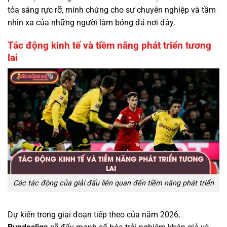
tỏa sáng rực rỡ, minh chứng cho sự chuyên nghiệp và tầm
nhìn xa của những người làm bóng đá nơi đây.
Tác động kinh tế và tiềm năng phát triển tương
lai
Các tác động của giải đấu liên quan đến tiềm năng phát triển
Dự kiến trong giai đoạn tiếp theo của năm 2026,