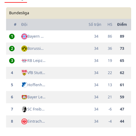
Bundesliga
#
Đội
Số trận
HS
Điểm
1
Bayern Munich
34
86
89
2
Borussia Dortmund
34
36
73
3
RB Leipzig
34
19
65
4
VfB Stuttgart
34
22
62
5
Hoffenheim
34
13
61
6
Bayer Leverkusen
34
21
59
7
SC Freiburg
34
-6
47
8
Eintracht Frankfurt
34
-4
44
9
Augsburg
34
-16
43