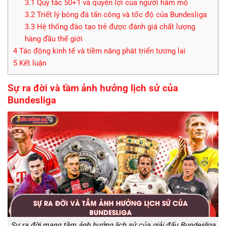
3.1
Quy tắc 50+1 và quyền lợi của người hâm mộ
3.2
Triết lý bóng đá tấn công và tốc độ của Bundesliga
3.3
Hệ thống đào tạo trẻ được đánh giá chất lượng
hàng đầu thế giới
4
Tác động kinh tế và tiềm năng phát triển tương lai
5
Kết luận
Sự ra đời và tầm ảnh hưởng lịch sử của
Bundesliga
Sự ra đời mang tầm ảnh hưởng lịch sử của giải đấu Bundesliga