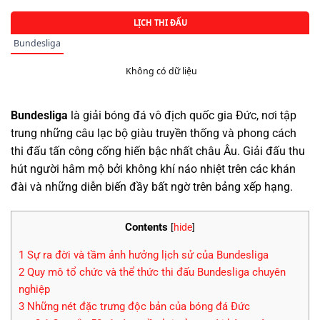
10
Mainz
34
-9
40
LỊCH THI ĐẤU
Bundesliga
11
Union Berlin
34
-14
39
Không có dữ liệu
12
Monchengladbach
34
-11
38
13
Hamburger
34
-14
38
Bundesliga
là giải bóng đá vô địch quốc gia Đức, nơi tập
trung những câu lạc bộ giàu truyền thống và phong cách
14
Koln
34
-14
32
thi đấu tấn công cống hiến bậc nhất châu Âu. Giải đấu thu
15
Werder Bremen
34
-23
32
hút người hâm mộ bởi không khí náo nhiệt trên các khán
đài và những diễn biến đầy bất ngờ trên bảng xếp hạng.
16
Wolfsburg
34
-24
29
17
Heidenheim
34
-31
26
Contents
[
hide
]
18
St. Pauli
34
-31
26
1
Sự ra đời và tầm ảnh hưởng lịch sử của Bundesliga
2
Quy mô tổ chức và thể thức thi đấu Bundesliga chuyên
nghiệp
3
Những nét đặc trưng độc bản của bóng đá Đức