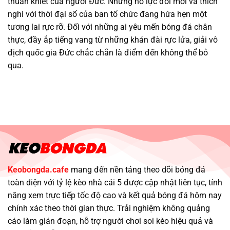
thuần khiết của người Đức. Những nỗ lực đổi mới và thích
nghi với thời đại số của ban tổ chức đang hứa hẹn một
tương lai rực rỡ. Đối với những ai yêu mến bóng đá chân
thực, đầy ắp tiếng vang từ những khán đài rực lửa, giải vô
địch quốc gia Đức chắc chắn là điểm đến không thể bỏ
qua.
Keobongda.cafe
mang đến nền tảng theo dõi bóng đá
toàn diện với tỷ lệ kèo nhà cái 5 được cập nhật liên tục, tính
năng xem trực tiếp tốc độ cao và kết quả bóng đá hôm nay
chính xác theo thời gian thực. Trải nghiệm không quảng
cáo làm gián đoạn, hỗ trợ người chơi soi kèo hiệu quả và