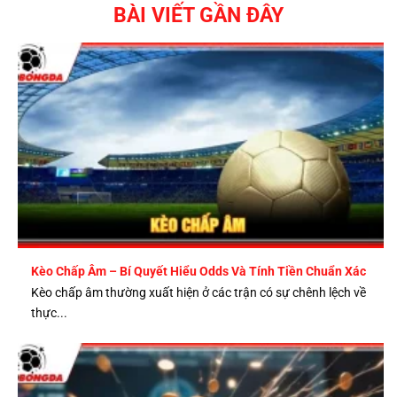
BÀI VIẾT GẦN ĐÂY
Kèo Chấp Âm – Bí Quyết Hiểu Odds Và Tính Tiền Chuẩn Xác
Kèo chấp âm thường xuất hiện ở các trận có sự chênh lệch về
thực...