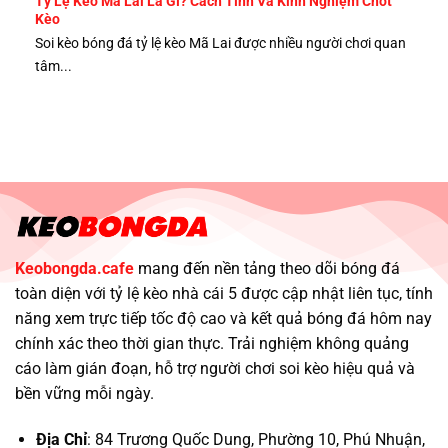
Tỷ Lệ Kèo Mã Lai Là Gì? Cách Tính Và Kinh Nghiệm Chốt
Kèo
Soi kèo bóng đá tỷ lệ kèo Mã Lai được nhiều người chơi quan
tâm...
Keobongda.cafe
mang đến nền tảng theo dõi bóng đá
toàn diện với tỷ lệ kèo nhà cái 5 được cập nhật liên tục, tính
năng xem trực tiếp tốc độ cao và kết quả bóng đá hôm nay
chính xác theo thời gian thực. Trải nghiệm không quảng
cáo làm gián đoạn, hỗ trợ người chơi soi kèo hiệu quả và
bền vững mỗi ngày.
Địa Chỉ
:
84 Trương Quốc Dung, Phường 10, Phú Nhuận,