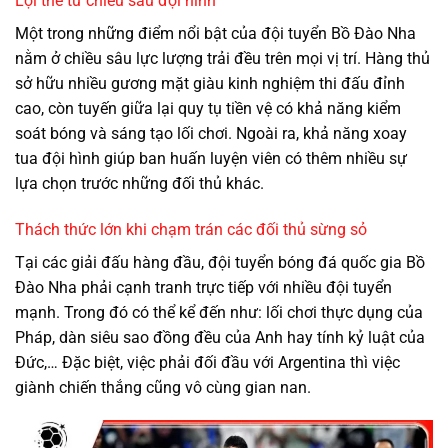
Lợi thế từ chiều sâu đội hình
Một trong những điểm nổi bật của đội tuyển Bồ Đào Nha
nằm ở chiều sâu lực lượng trải đều trên mọi vị trí. Hàng thủ
sở hữu nhiều gương mặt giàu kinh nghiệm thi đấu đỉnh
cao, còn tuyến giữa lại quy tụ tiền vệ có khả năng kiểm
soát bóng và sáng tạo lối chơi. Ngoài ra, khả năng xoay
tua đội hình giúp ban huấn luyện viên có thêm nhiều sự
lựa chọn trước những đối thủ khác.
Thách thức lớn khi chạm trán các đối thủ sừng sỏ
Tại các giải đấu hàng đầu, đội tuyển bóng đá quốc gia Bồ
Đào Nha phải cạnh tranh trực tiếp với nhiều đội tuyển
mạnh. Trong đó có thể kể đến như: lối chơi thực dụng của
Pháp, dàn siêu sao đồng đều của Anh hay tính kỷ luật của
Đức,… Đặc biệt, việc phải đối đầu với Argentina thì việc
giành chiến thắng cũng vô cùng gian nan.