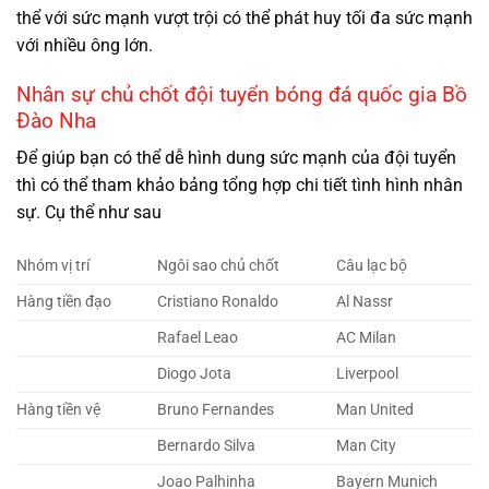
thể với sức mạnh vượt trội có thể phát huy tối đa sức mạnh
với nhiều ông lớn.
Nhân sự chủ chốt đội tuyển bóng đá quốc gia Bồ
Đào Nha
Để giúp bạn có thể dễ hình dung sức mạnh của đội tuyển
thì có thể tham khảo bảng tổng hợp chi tiết tình hình nhân
sự. Cụ thể như sau
Nhóm vị trí
Ngôi sao chủ chốt
Câu lạc bộ
Hàng tiền đạo
Cristiano Ronaldo
Al Nassr
Rafael Leao
AC Milan
Diogo Jota
Liverpool
Hàng tiền vệ
Bruno Fernandes
Man United
Bernardo Silva
Man City
Joao Palhinha
Bayern Munich