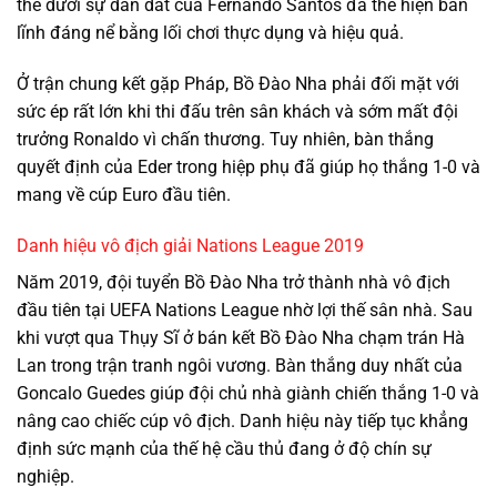
thể dưới sự dẫn dắt của Fernando Santos đã thể hiện bản
lĩnh đáng nể bằng lối chơi thực dụng và hiệu quả.
Ở trận chung kết gặp Pháp, Bồ Đào Nha phải đối mặt với
sức ép rất lớn khi thi đấu trên sân khách và sớm mất đội
trưởng Ronaldo vì chấn thương. Tuy nhiên, bàn thắng
quyết định của Eder trong hiệp phụ đã giúp họ thắng 1-0 và
mang về cúp Euro đầu tiên.
Danh hiệu vô địch giải Nations League 2019
Năm 2019, đội tuyển Bồ Đào Nha trở thành nhà vô địch
đầu tiên tại UEFA Nations League nhờ lợi thế sân nhà. Sau
khi vượt qua Thụy Sĩ ở bán kết Bồ Đào Nha chạm trán Hà
Lan trong trận tranh ngôi vương. Bàn thắng duy nhất của
Goncalo Guedes giúp đội chủ nhà giành chiến thắng 1-0 và
nâng cao chiếc cúp vô địch. Danh hiệu này tiếp tục khẳng
định sức mạnh của thế hệ cầu thủ đang ở độ chín sự
nghiệp.