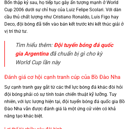
Bốn thập kỷ sau, họ tiếp tục gây ấn tượng mạnh ở World
Cup 2006 dưới sự chỉ huy của Luiz Felipe Scolari. Với dàn
cầu thủ chất lượng như Cristiano Ronaldo, Luís Figo hay
Deco, đội bóng đã tiến vào bán kết trước khi kết thúc giải ở
vị trí thứ tư.
Tìm hiểu thêm:
Đội tuyển bóng đá quốc
gia Argentina
đã chuẩn bị gì cho kỳ
World Cup lần này
Đánh giá cơ hội cạnh tranh cúp của Bồ Đào Nha
Sự cạnh tranh gay gắt từ các thế lực bóng đá khác đòi hỏi
đội bóng phải có sự tính toán chiến thuật kỹ lưỡng. Tuy
nhiên, với lực lượng hiện tại, đội tuyển bóng đá quốc gia Bồ
Đào Nha vẫn được đánh giá là một ứng cử viên có khả
năng tạo khác biệt.