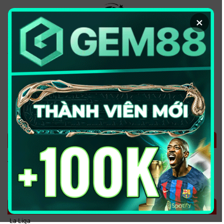
Chuyển
đến
×
nội
dung
Trang Chủ
»
La Liga – Cuộc Đua Vô Địch Nghẹt Thở Giữa
Các Ông Lớn
La Liga – Cuộc Đua Vô Địch Nghẹt Thở
Giữa Các Ông Lớn
KẾT QUẢ THI ĐẤU
La Liga
Không có dữ liệu
BẢNG XẾP HẠNG
La Liga