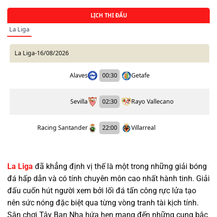
10
Real Sociedad
38
-2
46
LỊCH THI ĐẤU
La Liga
11
Espanyol
38
-12
46
La Liga
-
16/08/2026
12
Athletic Bilbao
38
-15
45
13
Sevilla
38
-14
43
Alaves
00:30
Getafe
14
Alaves
38
-12
43
Sevilla
02:30
Rayo Vallecano
15
Elche
38
-8
43
Racing Santander
22:00
Villarreal
16
Levante
38
-14
42
17
Osasuna
38
-6
42
La Liga
đã khẳng định vị thế là một trong những giải bóng
18
Mallorca
38
-10
42
đá hấp dẫn và có tính chuyên môn cao nhất hành tinh. Giải
19
Girona
38
-16
41
đấu cuốn hút người xem bởi lối đá tấn công rực lửa tạo
nên sức nóng đặc biệt qua từng vòng tranh tài kịch tính.
20
Real Oviedo
38
-34
29
Sân chơi Tây Ban Nha hứa hẹn mang đến những cung bậc