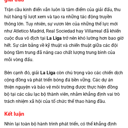
Trận cầu kinh điển vẫn luôn là tâm điểm của giải đấu, thu
hút hàng tỷ lượt xem và tạo ra những tác động truyền
thông lớn. Tuy nhiên, sự vươn lên của những thế lực mới
như Atletico Madrid, Real Sociedad hay Villarreal đã khiến
cuộc đua vô địch tại
La Liga
trở nên khó lường hơn bao giờ
hết. Sự cân bằng về kỹ thuật và chiến thuật giữa các đội
bóng tầm trung đã nâng cao chất lượng trung bình của
mỗi vòng đấu.
Bên cạnh đó, giải
La Liga
còn chú trọng vào các chiến dịch
cộng đồng và phát triển bóng đá bền vững. Các dự án
thiện nguyện và bảo vệ môi trường được thực hiện đồng
bộ tại các câu lạc bộ thành viên, nhằm khẳng định vai trò
trách nhiệm xã hội của tổ chức thể thao hàng đầu.
Kết luận
Nhìn lại toàn bộ hành trình phát triển, có thể khẳng định