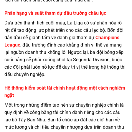
Phân hạng và suất tham dự đấu trường châu lục
Dựa trên thành tích cuối mùa, La Liga có sự phân hóa rõ
rệt để tạo động lực phát triển cho các câu lạc bộ. Bốn đội
dẫn đầu sẽ giành tấm vé danh giá tham dự
Champions
League
, đấu trường đỉnh cao khẳng định vị thế và mang
lại nguồn doanh thu khổng lồ. Ngược lại, ba đội bóng xếp
cuối bảng sẽ phải xuống chơi tại Segunda Division, buộc
các đội phải luôn nỗ lực để duy trì vị thế trong hệ thống thi
đấu chuyên nghiệp.
Hệ thống kiểm soát tài chính hoạt động một cách nghiêm
ngặt
Một trong những điểm tạo nên sự chuyên nghiệp chính là
quy định về công bằng tài chính dành riêng cho các câu
lạc bộ Tây Ban Nha. Ban tổ chức áp đặt các giới hạn về
mức lương và chi tiêu chuyển nhượng dựa trên doanh thu