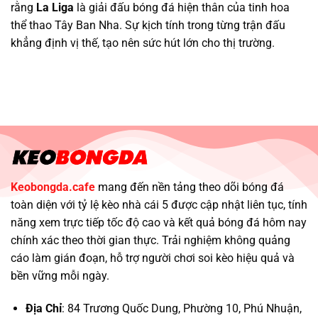
rằng
La Liga
là giải đấu bóng đá hiện thân của tinh hoa
thể thao Tây Ban Nha. Sự kịch tính trong từng trận đấu
khẳng định vị thế, tạo nên sức hút lớn cho thị trường
.
Keobongda.cafe
mang đến nền tảng theo dõi bóng đá
toàn diện với tỷ lệ kèo nhà cái 5 được cập nhật liên tục, tính
năng xem trực tiếp tốc độ cao và kết quả bóng đá hôm nay
chính xác theo thời gian thực. Trải nghiệm không quảng
cáo làm gián đoạn, hỗ trợ người chơi soi kèo hiệu quả và
bền vững mỗi ngày.
Địa Chỉ
:
84 Trương Quốc Dung, Phường 10, Phú Nhuận,