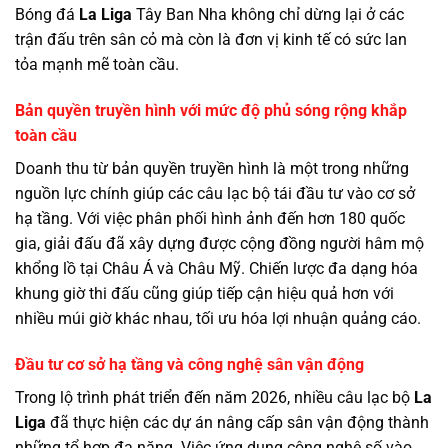
Bóng đá
La Liga
Tây Ban Nha không chỉ dừng lại ở các
trận đấu trên sân cỏ mà còn là đơn vị kinh tế có sức lan
tỏa mạnh mẽ toàn cầu.
Bản quyền truyền hình với mức độ phủ sóng rộng khắp
toàn cầu
Doanh thu từ bản quyền truyền hình là một trong những
nguồn lực chính giúp các câu lạc bộ tái đầu tư vào cơ sở
hạ tầng. Với việc phân phối hình ảnh đến hơn 180 quốc
gia, giải đấu đã xây dựng được cộng đồng người hâm mộ
khổng lồ tại Châu Á và Châu Mỹ. Chiến lược đa dạng hóa
khung giờ thi đấu cũng giúp tiếp cận hiệu quả hơn với
nhiều múi giờ khác nhau, tối ưu hóa lợi nhuận quảng cáo.
Đầu tư cơ sở hạ tầng và công nghệ sân vận động
Trong lộ trình phát triển đến năm 2026, nhiều câu lạc bộ
La
Liga
đã thực hiện các dự án nâng cấp sân vận động thành
những tổ hợp đa năng. Việc ứng dụng công nghệ số vào