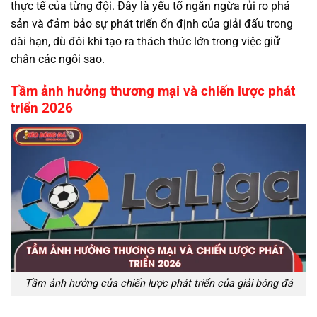
thực tế của từng đội. Đây là yếu tố ngăn ngừa rủi ro phá
sản và đảm bảo sự phát triển ổn định của giải đấu trong
dài hạn, dù đôi khi tạo ra thách thức lớn trong việc giữ
chân các ngôi sao.
Tầm ảnh hưởng thương mại và chiến lược phát
triển 2026
Tầm ảnh hưởng của chiến lược phát triển của giải bóng đá