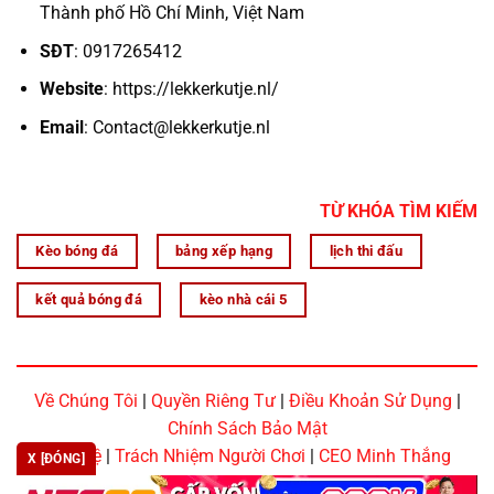
Thành phố Hồ Chí Minh, Việt Nam
SĐT
:
0917265412
Website
: https://lekkerkutje.nl/
Email
:
Contact@lekkerkutje.nl
TỪ KHÓA TÌM KIẾM
Kèo bóng đá
bảng xếp hạng
lịch thi đấu
kết quả bóng đá
kèo nhà cái 5
Về Chúng Tôi
|
Quyền Riêng Tư
|
Điều Khoản Sử Dụng
|
Chính Sách Bảo Mật
Liên Hệ
|
Trách Nhiệm Người Chơi
|
CEO Minh Thắng
X [ĐÓNG]