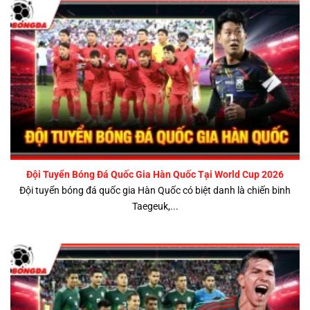
Đội Tuyển Bóng Đá Quốc Gia Hàn Quốc Tại World Cup 2026
Đội tuyển bóng đá quốc gia Hàn Quốc có biệt danh là chiến binh
Taegeuk,...