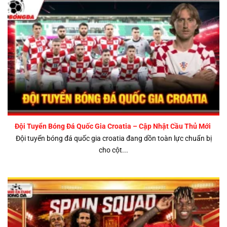
Đội Tuyển Bóng Đá Quốc Gia Croatia – Cập Nhật Cầu Thủ Mới
Đội tuyển bóng đá quốc gia croatia đang dồn toàn lực chuẩn bị
cho cột...