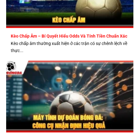
Kèo Chấp Âm – Bí Quyết Hiểu Odds Và Tính Tiền Chuẩn Xác
Kèo chấp âm thường xuất hiện ở các trận có sự chênh lệch về
thực...