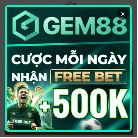
Chuyển
đến
×
nội
dung
Trang Chủ
»
Tin Tức
TIN TỨC