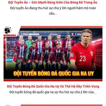
Đội Tuyển Áo – Sức Mạnh Đáng Gờm Của Bóng Đá Trung Âu
Đội tuyển Áo đang thu hút sự chú ý lớn người hâm mộ toàn
cầu...
Đội Tuyển Bóng Đá Quốc Gia Na Uy Và Thế Hệ Đầy Triển Vọng
Đội tuyển bóng đá quốc gia na uy thu hút sự chú ý lớn của...